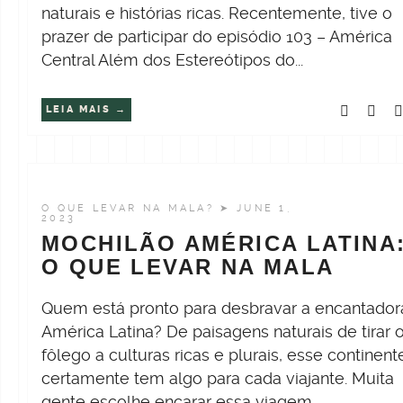
naturais e histórias ricas. Recentemente, tive o
prazer de participar do episódio 103 – América
Central Além dos Estereótipos do...
LEIA MAIS
O QUE LEVAR NA MALA?
➤ JUNE 1,
2023
MOCHILÃO AMÉRICA LATINA
O QUE LEVAR NA MALA
Quem está pronto para desbravar a encantador
América Latina? De paisagens naturais de tirar 
fôlego a culturas ricas e plurais, esse continent
certamente tem algo para cada viajante. Muita
gente escolhe encarar essa viagem...