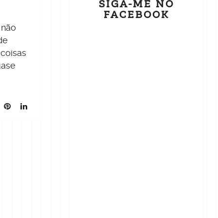
SIGA-ME NO
FACEBOOK
 não
de
 coisas
uase