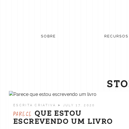
Skip
to
content
SOBRE
RECURSOS
STO
ESCRITA CRIATIVA
➤ JULY 17, 2020
QUE ESTOU
PARECE
ESCREVENDO UM LIVRO