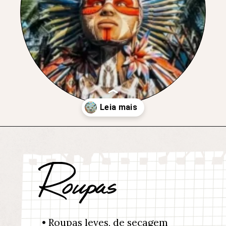
Opening
https://natybecattini.com.br/universo-paralello-o-que-levar/
Roupas
• Roupas leves, de secagem