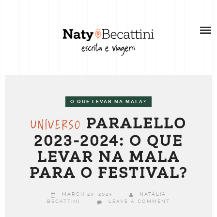
Skip
SOBRE
to
content
SOBRE A AUTORA
RECURSOS
WEB STORIES
BLOG
PORTFÓLIO
VÍDEOS
COMO ESCREVER SUAS HISTÓRIAS DE
O QUE LEVAR NA MALA?
SERVIÇOS PARA REDES SOCIAIS
VIAGEM
PARALELLO
UNIVERSO
2023-2024: O QUE
CONSULTORIA INDIVIDUAL PARA CRIADORES
DE CONTEÚDO
LEVAR NA MALA
PARA O FESTIVAL?
TRABALHE COMIGO
MARCH 23, 2023
NATÁLIA
BECATTINI
LEAVE A COMMENT
CONTATO