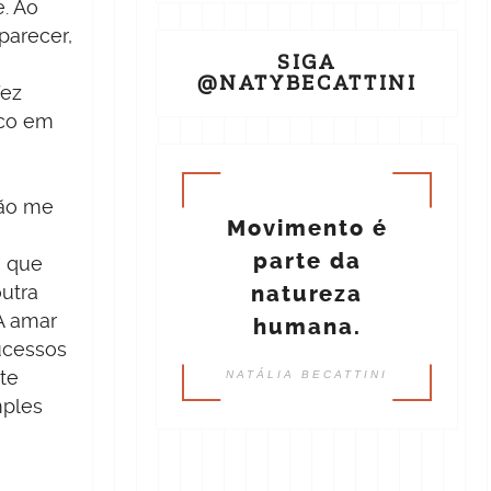
. Ao
parecer,
SIGA
@NATYBECATTINI
fez
ico em
não me
Movimento é
parte da
m que
natureza
utra
A amar
humana.
ucessos
te
NATÁLIA BECATTINI
mples