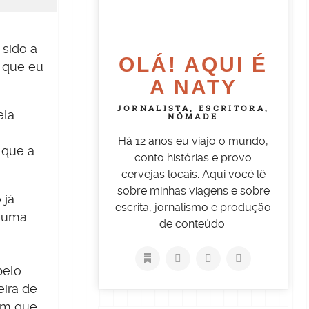
 sido a
OLÁ! AQUI É
 que eu
A NATY
JORNALISTA, ESCRITORA,
ela
NÔMADE
Há 12 anos eu viajo o mundo,
 que a
conto histórias e provo
cervejas locais. Aqui você lê
sobre minhas viagens e sobre
 já
escrita, jornalismo e produção
s uma
de conteúdo.
belo
eira de
com que