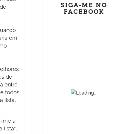
SIGA-ME NO
 de
FACEBOOK
quando
ária em
omo
melhores
es de
a entre
de todos
 lista,
r-me a
lista”,