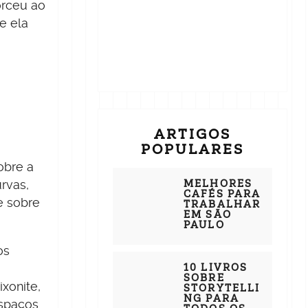
orceu ao
e ela
ARTIGOS
POPULARES
obre a
MELHORES
rvas,
CAFÉS PARA
e sobre
TRABALHAR
EM SÃO
PAULO
os
10 LIVROS
SOBRE
xonite,
STORYTELLI
NG PARA
espaços