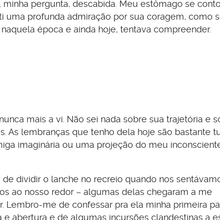
, minha pergunta, descabida. Meu estômago se cont
ti uma profunda admiração por sua coragem, como s
 naquela época e ainda hoje, tentava compreender.
unca mais a vi. Não sei nada sobre sua trajetória e s
. As lembranças que tenho dela hoje são bastante tu
iga imaginária ou uma projeção do meu inconscient
 de dividir o lanche no recreio quando nos sentávam
os ao nosso redor – algumas delas chegaram a me
r. Lembro-me de confessar pra ela minha primeira pai
la e abertura e de algumas incursões clandestinas a 