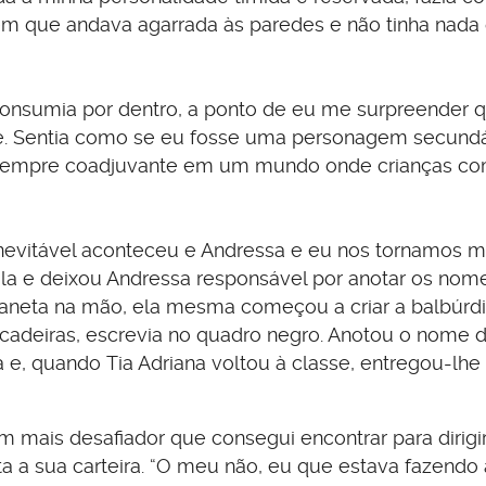
m que andava agarrada às paredes e não tinha nada
 consumia por dentro, a ponto de eu me surpreender 
e. Sentia como se eu fosse uma personagem secund
a sempre coadjuvante em um mundo onde crianças c
inevitável aconteceu e Andressa e eu nos tornamos 
 sala e deixou Andressa responsável por anotar os nom
neta na mão, ela mesma começou a criar a balbúrdi
s cadeiras, escrevia no quadro negro. Anotou o nome 
 e, quando Tia Adriana voltou à classe, entregou-lhe a
m mais desafiador que consegui encontrar para dirigi
a sua carteira. “O meu não, eu que estava fazendo a 