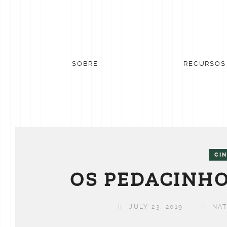
Skip
to
content
SOBRE
RECURSOS
CI
OS PEDACINHO
JULY 23, 2019
NAT