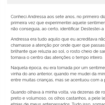
Conheci Andressa aos sete anos, no primeiro dia
primeira vez que experimentei aquele sentim
não conseguia, ao certo, identificar. Destestei
Andressa era tudo aquilo que eu acreditava não 
chamasse a atenção por onde quer que passass
brilhante que reluzia ao sol, o rosto cheio de 
tornava o centro das atenções o tempo inteiro.
Naquela época, eu era tomada por um sentiment
vinha do ano anterior, quando me mudei da min
entre muitas crianças, mas se acentuou com a
Quando olhava à minha volta, via dezenas de r
preto e volumoso, os olhos castanhos, a pele l
etnias de meus antepassados. Tudo isso, somad