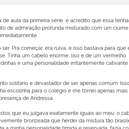
 de aula da primeira série, e acredito que essa tenha
ento de admiração profunda misturado com um ciúme
-a imediatamente.
ser. Pra começar, era ruiva, e isso bastava para que 
e. Tinha um cabelo enorme, liso e de um vermelho
sardinhas e uma personalidade irritantemente cativante
o solitário e devastador de ser apenas comum. Isso
ha escolinha para o colégio e me tornei apenas mai
 presença de Andressa.
ostos que eu julgava exatamente iguais ao meu: o ca
evemente bronzeada que herdei da mistura tão brasil
a a minha personalidade tímida e reservada, fazia 