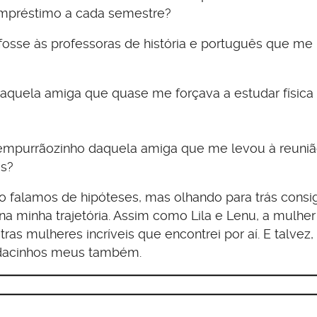
mpréstimo a cada semestre?
fosse às professoras de história e português que me
daquela amiga que quase me forçava a estudar física
 empurrãozinho daquela amiga que me levou à reuni
os?
ndo falamos de hipóteses, mas olhando para trás consi
na minha trajetória. Assim como Lila e Lenu, a mulhe
as mulheres incríveis que encontrei por aí. E talvez
edacinhos meus também.