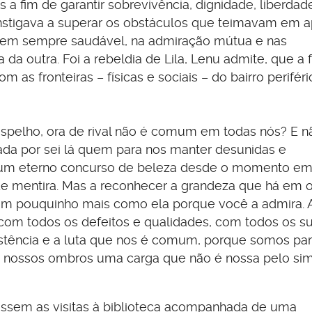
 fim de garantir sobrevivência, dignidade, liberdade
nstigava a superar os obstáculos que teimavam em a
 nem sempre saudável, na admiração mútua e nas
da outra. Foi a rebeldia de Lila, Lenu admite, que a 
 as fronteiras – físicas e sociais – do bairro perifér
espelho, ora de rival não é comum em todas nós? E 
tada por sei lá quem para nos manter desunidas e
 um eterno concurso de beleza desde o momento e
e mentira. Mas a reconhecer a grandeza que há em o
r um pouquinho mais como ela porque você a admira. 
s com todos os defeitos e qualidades, com todos os s
istência e a luta que nos é comum, porque somos par
 nossos ombros uma carga que não é nossa pelo si
 fossem as visitas à biblioteca acompanhada de uma