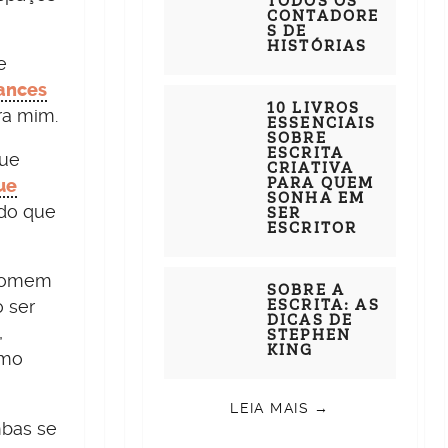
TODOS OS
CONTADORE
S DE
HISTÓRIAS
e
ances
10 LIVROS
ra mim.
ESSENCIAIS
SOBRE
ESCRITA
que
CRIATIVA
PARA QUEM
ue
SONHA EM
ndo que
SER
ESCRITOR
 homem
SOBRE A
ESCRITA: AS
 ser
DICAS DE
,
STEPHEN
KING
omo
LEIA MAIS →
mbas se