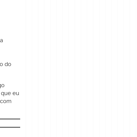
 a
ão do
go
r que eu
, com