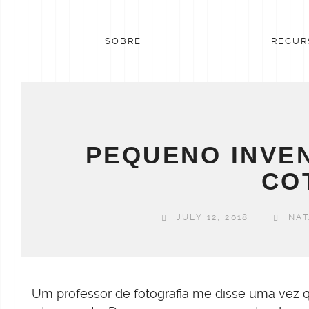
Skip
to
content
SOBRE
RECUR
PEQUENO INVE
CO
JULY 12, 2018
NAT
Um professor de fotografia me disse uma vez 