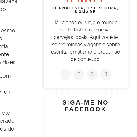
 savana
JORNALISTA, ESCRITORA,
ndo
NÔMADE
.
Há 12 anos eu viajo o mundo,
conto histórias e provo
é mesmo
cervejas locais. Aqui você lê
e
sobre minhas viagens e sobre
nda
escrita, jornalismo e produção
ente
de conteúdo.
 dizer.
i com
vi em
SIGA-ME NO
FACEBOOK
 ele
derado
tes do