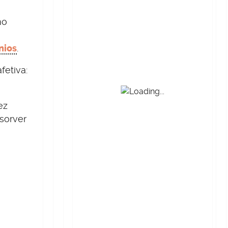
mo
nios
.
fetiva:
ez
sorver