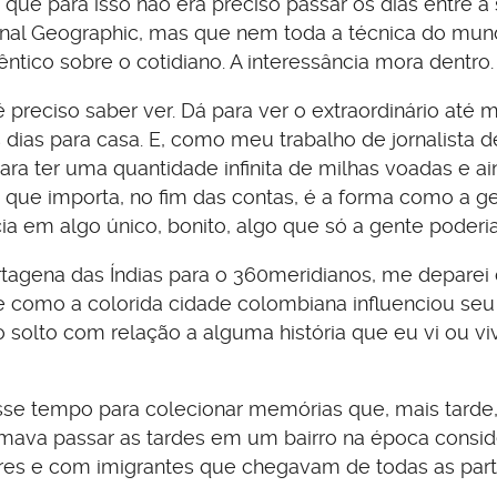
ue para isso não era preciso passar os dias entre a
tional Geographic, mas que nem toda a técnica do mu
ntico sobre o cotidiano. A interessância mora dentro
, é preciso saber ver. Dá para ver o extraordinário at
dias para casa. E, como meu trabalho de jornalista d
ra ter uma quantidade infinita de milhas voadas e ai
a que importa, no fim das contas, é a forma como a g
ia em algo único, bonito, algo que só a gente poderia
rtagena das Índias para o 360meridianos, me depare
e como a colorida cidade colombiana influenciou seu
 solto com relação a alguma história que eu vi ou vi
se tempo para colecionar memórias que, mais tarde,
umava passar as tardes em um bairro na época consi
res e com imigrantes que chegavam de todas as par