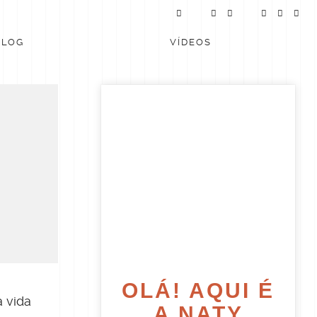
BLOG
VÍDEOS
OLÁ! AQUI É
 vida
A NATY