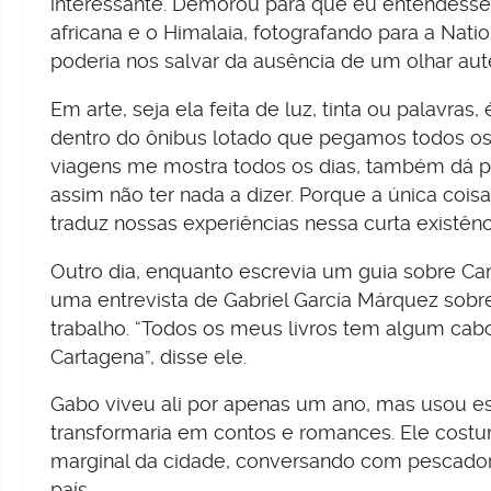
interessante. Demorou para que eu entendesse q
africana e o Himalaia, fotografando para a Na
poderia nos salvar da ausência de um olhar autê
Em arte, seja ela feita de luz, tinta ou palavras
dentro do ônibus lotado que pegamos todos os 
viagens me mostra todos os dias, também dá pa
assim não ter nada a dizer. Porque a única cois
traduz nossas experiências nessa curta existênc
Outro dia, enquanto escrevia um guia sobre Ca
uma entrevista de Gabriel García Márquez sobr
trabalho. “Todos os meus livros tem algum cabo
Cartagena”, disse ele.
Gabo viveu ali por apenas um ano, mas usou es
transformaria em contos e romances. Ele cost
marginal da cidade, conversando com pescado
país.