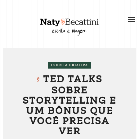
Skip
SOBRE
to
content
SOBRE A AUTORA
RECURSOS
WEB STORIES
BLOG
PORTFÓLIO
VÍDEOS
COMO ESCREVER SUAS HISTÓRIAS DE
ESCRITA CRIATIVA
SERVIÇOS PARA REDES SOCIAIS
VIAGEM
TED TALKS
9
SOBRE
CONSULTORIA INDIVIDUAL PARA CRIADORES
DE CONTEÚDO
STORYTELLING E
UM BÔNUS QUE
TRABALHE COMIGO
VOCÊ PRECISA
VER
CONTATO