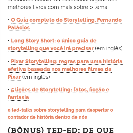
melhores livros com mais sobre o tema:
•
O Guia completo do Storytelling, Fernando
Palácios
•
Long Story Short: o único guia de
storytelling que você irá precisar
(em inglês)
•
Pixar Storytelling: regras para uma história
efetiva baseada nos melhores filmes da
Pixar
(em inglês)
•
5 lições de Storytelling: fatos, ficção e
fantasia
9 ted-talks sobre storytelling para despertar o
contador de história dentro de nós
(BÔNUS) TED-ED: DE QUE