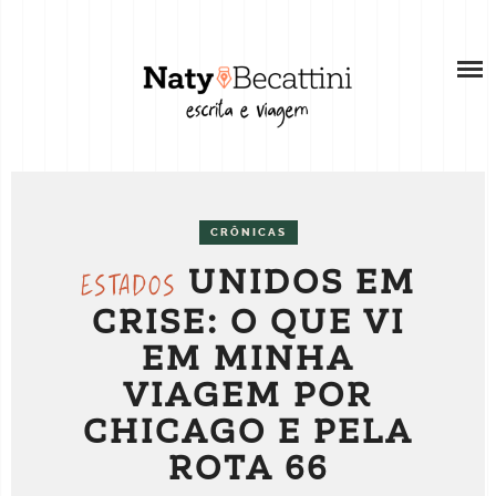
Skip
SOBRE
to
content
SOBRE A AUTORA
RECURSOS
WEB STORIES
BLOG
PORTFÓLIO
VÍDEOS
COMO ESCREVER SUAS HISTÓRIAS DE
CRÔNICAS
SERVIÇOS PARA REDES SOCIAIS
VIAGEM
UNIDOS EM
ESTADOS
CRISE: O QUE VI
CONSULTORIA INDIVIDUAL PARA CRIADORES
DE CONTEÚDO
EM MINHA
VIAGEM POR
TRABALHE COMIGO
CHICAGO E PELA
ROTA 66
CONTATO