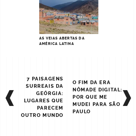
AS VEIAS ABERTAS DA
AMÉRICA LATINA
POST
7 PAISAGENS
O FIM DA ERA
NAVIGATION
SURREAIS DA
NÔMADE DIGITAL:
GEÓRGIA:
POR QUE ME
LUGARES QUE
MUDEI PARA SÃO
PARECEM
PAULO
OUTRO MUNDO