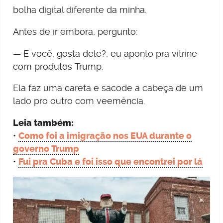
bolha digital diferente da minha.
Antes de ir embora, pergunto:
— E você, gosta dele?, eu aponto pra vitrine
com produtos Trump.
Ela faz uma careta e sacode a cabeça de um
lado pro outro com veemência.
Leia também:
•
Como foi a imigração nos EUA durante o
governo Trump
•
Fui pra Cuba e foi isso que encontrei por lá