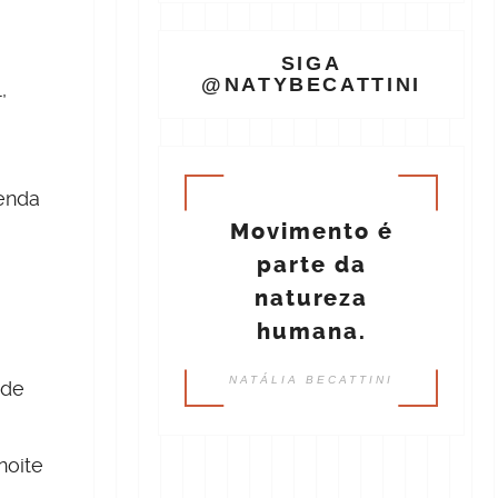
SIGA
@NATYBECATTINI
,
renda
Movimento é
parte da
natureza
humana.
NATÁLIA BECATTINI
ode
noite