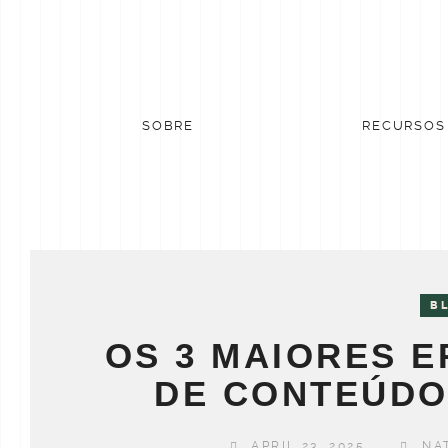
Skip
to
content
SOBRE
RECURSOS
B
OS 3 MAIORES 
DE CONTEÚDO
APRIL 23, 2025
NA