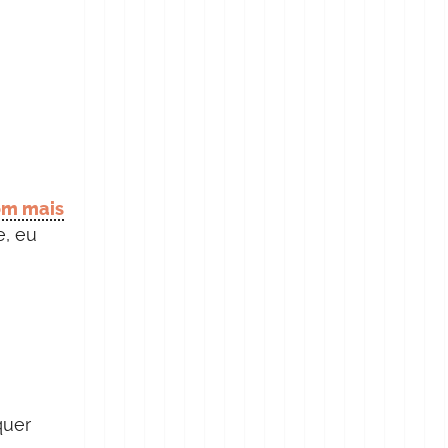
om mais
e, eu
quer