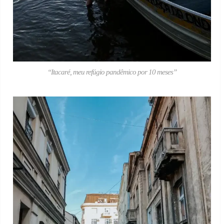
“Itacaré, meu refúgio pandêmico por 10 meses”