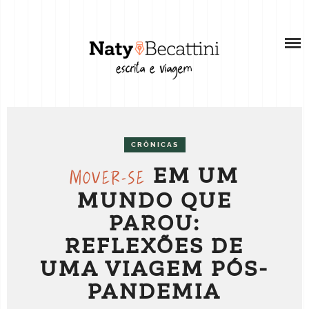
Skip
SOBRE
to
content
SOBRE A AUTORA
RECURSOS
WEB STORIES
BLOG
PORTFÓLIO
VÍDEOS
COMO ESCREVER SUAS HISTÓRIAS DE
CRÔNICAS
SERVIÇOS PARA REDES SOCIAIS
VIAGEM
EM UM
MOVER-SE
MUNDO QUE
CONSULTORIA INDIVIDUAL PARA CRIADORES
DE CONTEÚDO
PAROU:
REFLEXÕES DE
TRABALHE COMIGO
UMA VIAGEM PÓS-
PANDEMIA
CONTATO